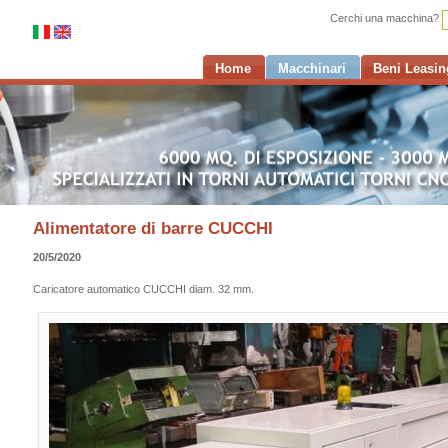
Cerchi una macchina?
Home
Macchinari
Beni Leasin
Alimentatore di barre CUCCHI
20/5/2020
Caricatore automatico CUCCHI diam. 32 mm.