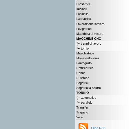
Fresatrice
Impianti
Lapidello
Lappatrice
Lavorazione lamiera
Levigatrice
Macchina di misura
MACCHINE CNC
centri di lavoro
tornio
Maschiatrice
Movimento terra
Pantografo
Rettificatrice
Robot
Rullatrice
Segatrici
Segatrici a nastro
TORNIO
automatico
parallelo
Transfer
Trapano
Varie
Feed RSS