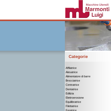
Categorie
Affilatrice
Alesatrice
Alimentatore di barre
Brocciatrice
Centratrice
Dentatrice
Edilizia
Elettroerosione
Equilibratrice
Filettatrice
Foratrice