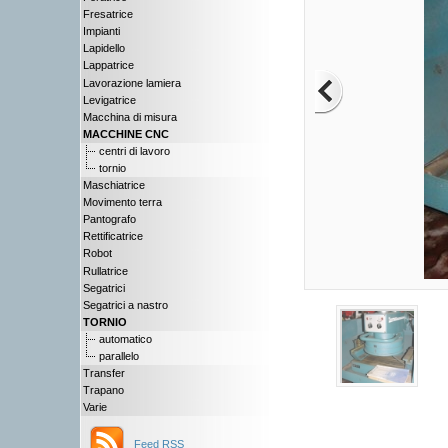
Fresatrice
Impianti
Lapidello
Lappatrice
Lavorazione lamiera
Levigatrice
Macchina di misura
MACCHINE CNC
centri di lavoro
tornio
Maschiatrice
Movimento terra
Pantografo
Rettificatrice
Robot
Rullatrice
Segatrici
Segatrici a nastro
TORNIO
automatico
parallelo
Transfer
Trapano
Varie
Feed RSS