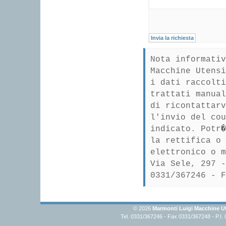
Nota informativ
Macchine Utensi
i dati raccolti
trattati manual
di ricontattarv
l'invio del cou
indicato. Potr�
la rettifica o 
elettronico o m
Via Sele, 297 -
0331/367246 - F
© 2026
Marmonti Luigi Macchine Ut
Tel. 0331/367246 - Fax 0331/367248 - P.I