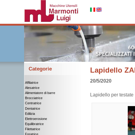
Categorie
Lapidello 
20/5/2020
Affilatrice
Alesatrice
Alimentatore di barre
Lapidello per testa
Brocciatrice
Centratrice
Dentatrice
Edilizia
Elettroerosione
Equilibratrice
Filettatrice
Foratrice