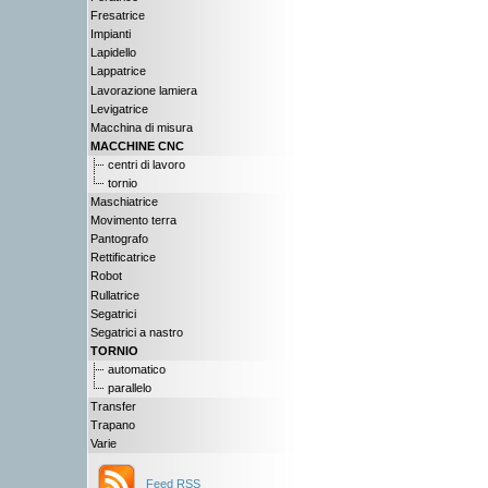
Fresatrice
Impianti
Lapidello
Lappatrice
Lavorazione lamiera
Levigatrice
Macchina di misura
MACCHINE CNC
centri di lavoro
tornio
Maschiatrice
Movimento terra
Pantografo
Rettificatrice
Robot
Rullatrice
Segatrici
Segatrici a nastro
TORNIO
automatico
parallelo
Transfer
Trapano
Varie
Feed RSS