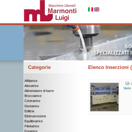
Categorie
Elenco Inserzioni (
Affilatrice
Alesatrice
Varie
Alimentatore di barre
Brocciatrice
Centratrice
Dentatrice
Edilizia
Elettroerosione
Equilibratrice
Filettatrice
Foratrice